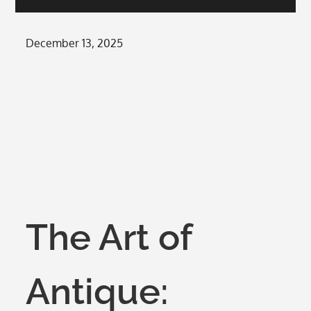
Posted
December 13, 2025
on
The Art of
Antique: