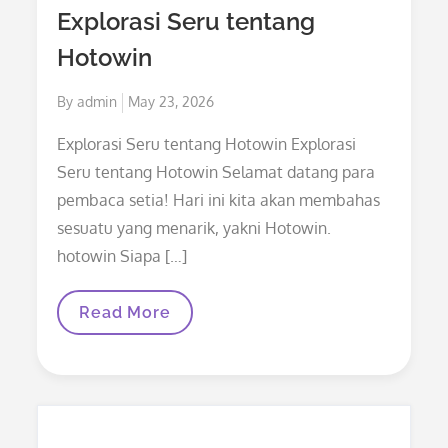
Party
Explorasi Seru tentang
Hotowin
Posted
By
admin
May 23, 2026
on
Explorasi Seru tentang Hotowin Explorasi
Seru tentang Hotowin Selamat datang para
pembaca setia! Hari ini kita akan membahas
sesuatu yang menarik, yakni Hotowin.
hotowin Siapa […]
Explorasi
Read More
Seru
Tentang
Hotowin