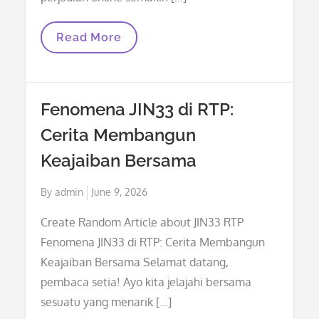
Puma33
Read More
Alternatif:
Situs
Judi
Online
Terpercaya
Fenomena JIN33 di RTP:
Untuk
Penggemar
Cerita Membangun
Slot
Online
Keajaiban Bersama
Posted
By
admin
June 9, 2026
on
Create Random Article about JIN33 RTP
Fenomena JIN33 di RTP: Cerita Membangun
Keajaiban Bersama Selamat datang,
pembaca setia! Ayo kita jelajahi bersama
sesuatu yang menarik […]