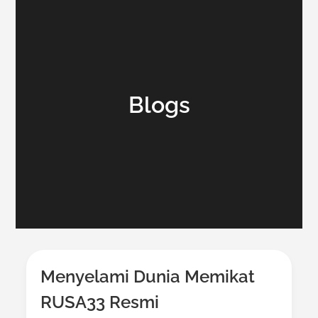
Blogs
Menyelami Dunia Memikat
RUSA33 Resmi