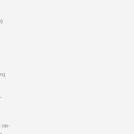
ng
ang
,
 ide-