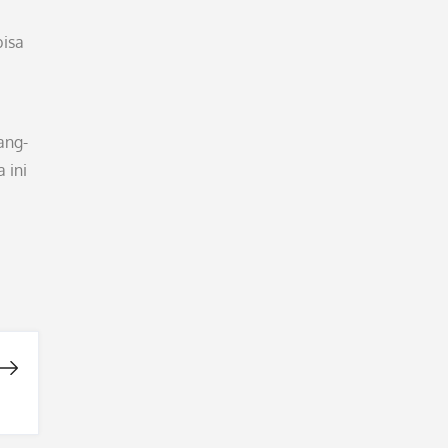
bisa
ang-
 ini