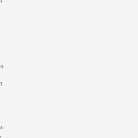
g
ki
g
ah
e