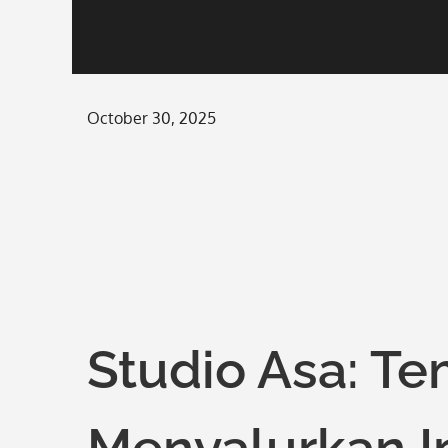
Posted
October 30, 2025
on
Studio Asa: Te
Menyalurkan In