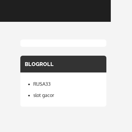
BLOGROLL
RUSA33
slot gacor