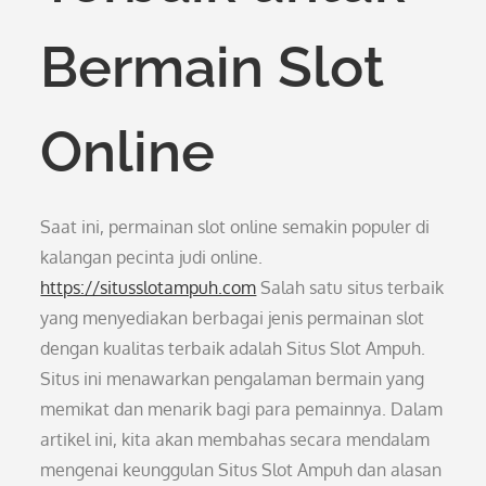
Bermain Slot
Online
Saat ini, permainan slot online semakin populer di
kalangan pecinta judi online.
https://situsslotampuh.com
Salah satu situs terbaik
yang menyediakan berbagai jenis permainan slot
dengan kualitas terbaik adalah Situs Slot Ampuh.
Situs ini menawarkan pengalaman bermain yang
memikat dan menarik bagi para pemainnya. Dalam
artikel ini, kita akan membahas secara mendalam
mengenai keunggulan Situs Slot Ampuh dan alasan