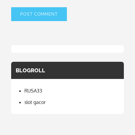
BLOGROLL
RUSA33
slot gacor