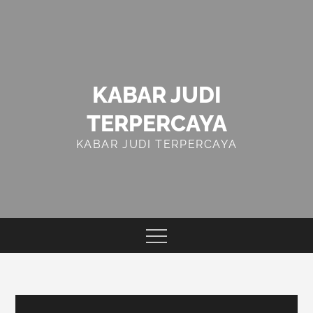
Skip
to
content
KABAR JUDI
TERPERCAYA
KABAR JUDI TERPERCAYA