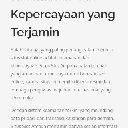
Kepercayaan yang
Terjamin
Salah satu hal yang paling penting dalam memilih
situs slot online adalah keamanan dan
kepercayaan. Situs Slot Ampuh adalah tempat
yang aman dan terpercaya untuk bermain slot
online, karena situs ini memiliki lisensi resmi dari
lembaga pengawas perjudian internasional yang
terkemuka.
Dengan sistem keamanan terkini yang melindungi
data pribadi dan transaksi keuangan para pemain,
Situs Slot Ampuh menjamin bahwa setiap informasi