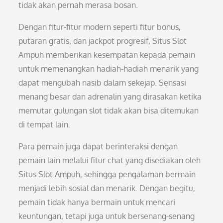
tidak akan pernah merasa bosan.
Dengan fitur-fitur modern seperti fitur bonus,
putaran gratis, dan jackpot progresif, Situs Slot
Ampuh memberikan kesempatan kepada pemain
untuk memenangkan hadiah-hadiah menarik yang
dapat mengubah nasib dalam sekejap. Sensasi
menang besar dan adrenalin yang dirasakan ketika
memutar gulungan slot tidak akan bisa ditemukan
di tempat lain.
Para pemain juga dapat berinteraksi dengan
pemain lain melalui fitur chat yang disediakan oleh
Situs Slot Ampuh, sehingga pengalaman bermain
menjadi lebih sosial dan menarik. Dengan begitu,
pemain tidak hanya bermain untuk mencari
keuntungan, tetapi juga untuk bersenang-senang