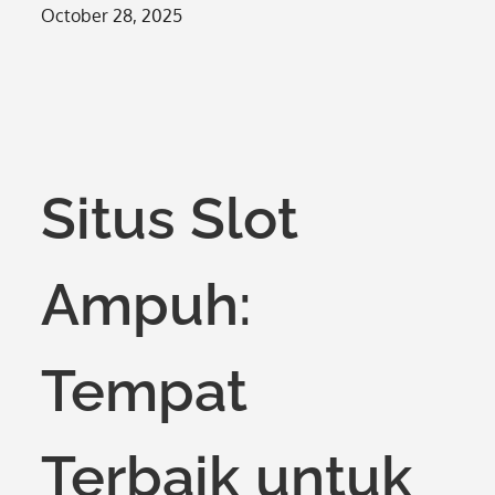
Posted
October 28, 2025
on
Situs Slot
Ampuh:
Tempat
Terbaik untuk