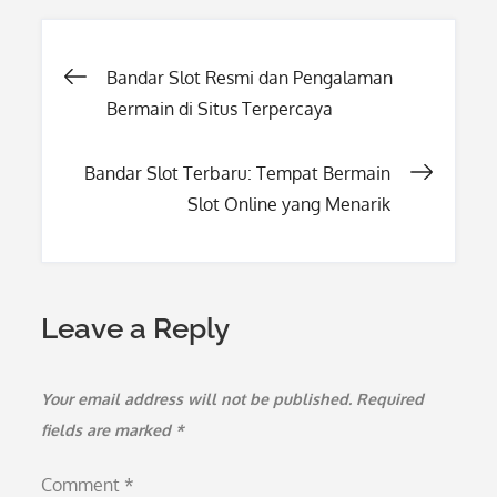
Post
Bandar Slot Resmi dan Pengalaman
Bermain di Situs Terpercaya
navigation
Bandar Slot Terbaru: Tempat Bermain
Slot Online yang Menarik
Leave a Reply
Your email address will not be published.
Required
fields are marked
*
Comment
*