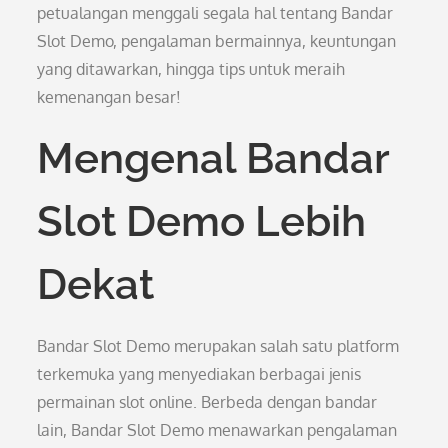
petualangan menggali segala hal tentang Bandar
Slot Demo, pengalaman bermainnya, keuntungan
yang ditawarkan, hingga tips untuk meraih
kemenangan besar!
Mengenal Bandar
Slot Demo Lebih
Dekat
Bandar Slot Demo merupakan salah satu platform
terkemuka yang menyediakan berbagai jenis
permainan slot online. Berbeda dengan bandar
lain, Bandar Slot Demo menawarkan pengalaman