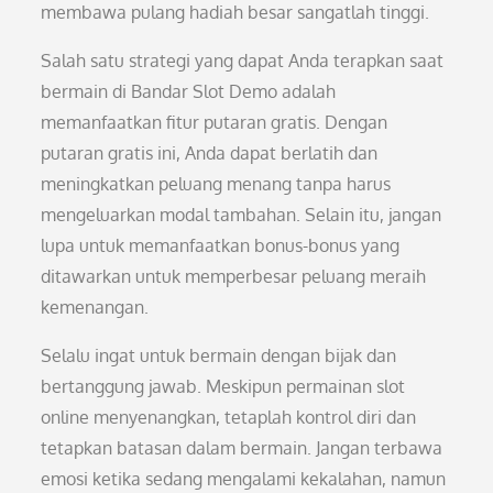
membawa pulang hadiah besar sangatlah tinggi.
Salah satu strategi yang dapat Anda terapkan saat
bermain di Bandar Slot Demo adalah
memanfaatkan fitur putaran gratis. Dengan
putaran gratis ini, Anda dapat berlatih dan
meningkatkan peluang menang tanpa harus
mengeluarkan modal tambahan. Selain itu, jangan
lupa untuk memanfaatkan bonus-bonus yang
ditawarkan untuk memperbesar peluang meraih
kemenangan.
Selalu ingat untuk bermain dengan bijak dan
bertanggung jawab. Meskipun permainan slot
online menyenangkan, tetaplah kontrol diri dan
tetapkan batasan dalam bermain. Jangan terbawa
emosi ketika sedang mengalami kekalahan, namun