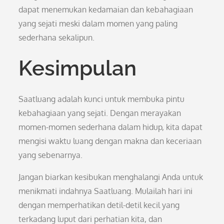
dapat menemukan kedamaian dan kebahagiaan
yang sejati meski dalam momen yang paling
sederhana sekalipun.
Kesimpulan
Saatluang adalah kunci untuk membuka pintu
kebahagiaan yang sejati. Dengan merayakan
momen-momen sederhana dalam hidup, kita dapat
mengisi waktu luang dengan makna dan keceriaan
yang sebenarnya.
Jangan biarkan kesibukan menghalangi Anda untuk
menikmati indahnya Saatluang. Mulailah hari ini
dengan memperhatikan detil-detil kecil yang
terkadang luput dari perhatian kita, dan