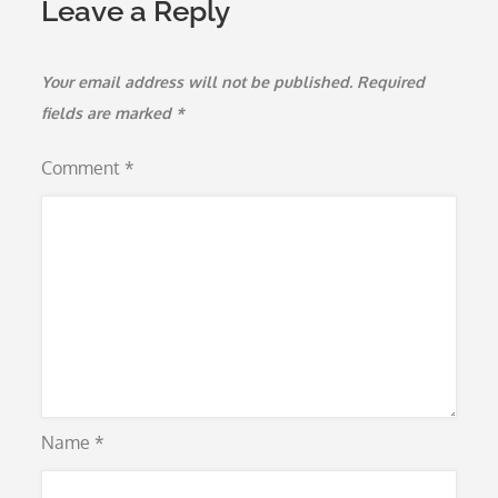
Leave a Reply
Your email address will not be published.
Required
fields are marked
*
Comment
*
Name
*