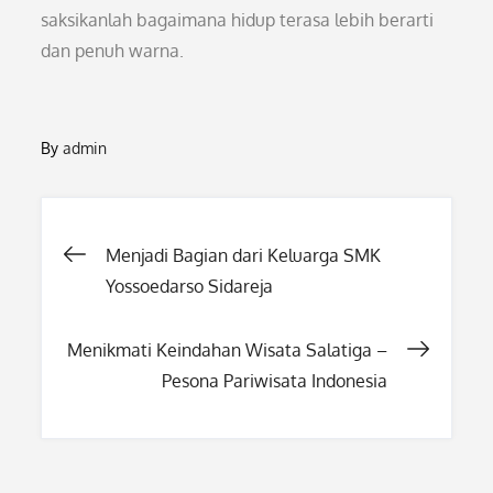
saksikanlah bagaimana hidup terasa lebih berarti
dan penuh warna.
By
admin
Post
Menjadi Bagian dari Keluarga SMK
Yossoedarso Sidareja
navigation
Menikmati Keindahan Wisata Salatiga –
Pesona Pariwisata Indonesia