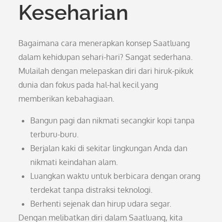
Keseharian
Bagaimana cara menerapkan konsep Saatluang
dalam kehidupan sehari-hari? Sangat sederhana.
Mulailah dengan melepaskan diri dari hiruk-pikuk
dunia dan fokus pada hal-hal kecil yang
memberikan kebahagiaan.
Bangun pagi dan nikmati secangkir kopi tanpa
terburu-buru.
Berjalan kaki di sekitar lingkungan Anda dan
nikmati keindahan alam.
Luangkan waktu untuk berbicara dengan orang
terdekat tanpa distraksi teknologi.
Berhenti sejenak dan hirup udara segar.
Dengan melibatkan diri dalam Saatluang, kita