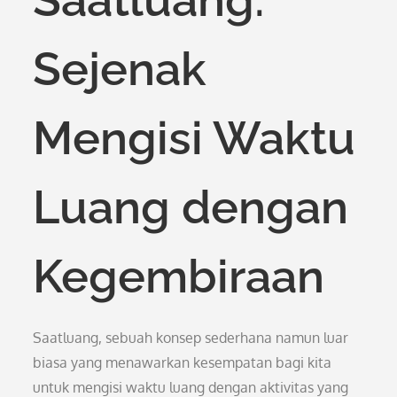
Sejenak
Mengisi Waktu
Luang dengan
Kegembiraan
Saatluang, sebuah konsep sederhana namun luar
biasa yang menawarkan kesempatan bagi kita
untuk mengisi waktu luang dengan aktivitas yang