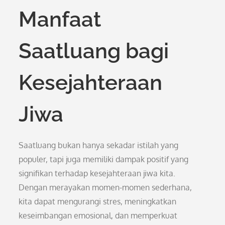
Manfaat
Saatluang bagi
Kesejahteraan
Jiwa
Saatluang bukan hanya sekadar istilah yang
populer, tapi juga memiliki dampak positif yang
signifikan terhadap kesejahteraan jiwa kita.
Dengan merayakan momen-momen sederhana,
kita dapat mengurangi stres, meningkatkan
keseimbangan emosional, dan memperkuat