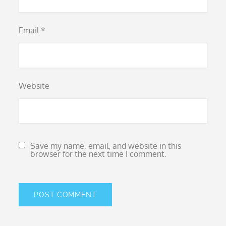
Email
*
Website
Save my name, email, and website in this
browser for the next time I comment.