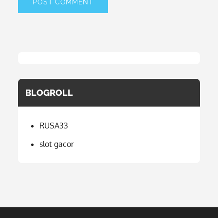
BLOGROLL
RUSA33
slot gacor