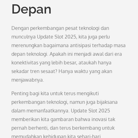
Depan
Dengan perkembangan pesat teknologi dan
munculnya Update Slot 2025, kita juga perlu
merenungkan bagaimana antisipasi terhadap masa
depan teknologi. Apakah ini menjadi awal dari era
konektivitas yang lebih besar, ataukah hanya
sekadar tren sesaat? Hanya waktu yang akan
menjawabnya.
Penting bagi kita untuk terus mengikuti
perkembangan teknologi, namun juga bijaksana
dalam memanfaatkannya. Update Slot 2025
memberikan kita gambaran bahwa inovasi tak
pernah berhenti, dan terus berkembang untuk
memudahkan kehidupan kita sehari-hari.