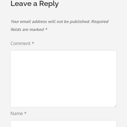
Leave a Reply
Your email address will not be published.
Required
fields are marked
*
Comment
*
Name
*