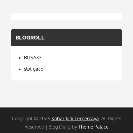
BLOGROLL
RUSA33
slot gacor
Copyright © 2026
Kabar Judi Terpercaya
. All Rights
Reserved | Blog Diary by
Theme Palace