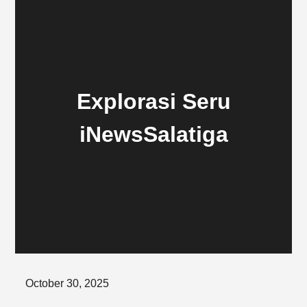
Explorasi Seru
iNewsSalatiga
Posted
October 30, 2025
on