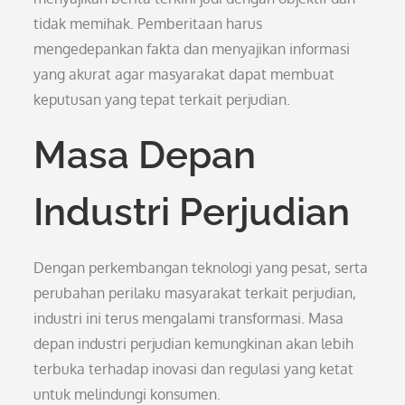
tidak memihak. Pemberitaan harus
mengedepankan fakta dan menyajikan informasi
yang akurat agar masyarakat dapat membuat
keputusan yang tepat terkait perjudian.
Masa Depan
Industri Perjudian
Dengan perkembangan teknologi yang pesat, serta
perubahan perilaku masyarakat terkait perjudian,
industri ini terus mengalami transformasi. Masa
depan industri perjudian kemungkinan akan lebih
terbuka terhadap inovasi dan regulasi yang ketat
untuk melindungi konsumen.