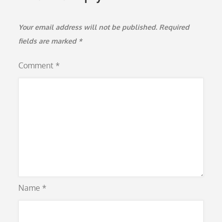
Your email address will not be published.
Required
fields are marked
*
Comment
*
Name
*