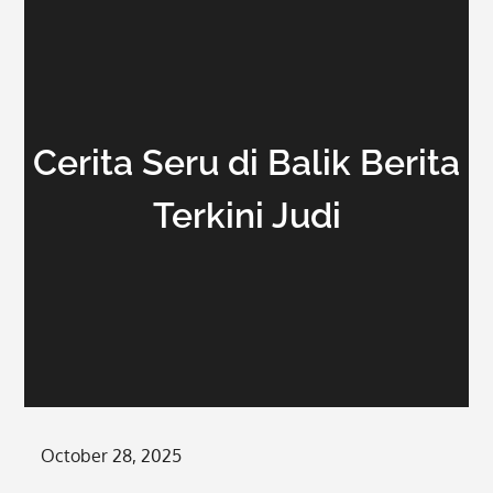
Cerita Seru di Balik Berita
Terkini Judi
Posted
October 28, 2025
on