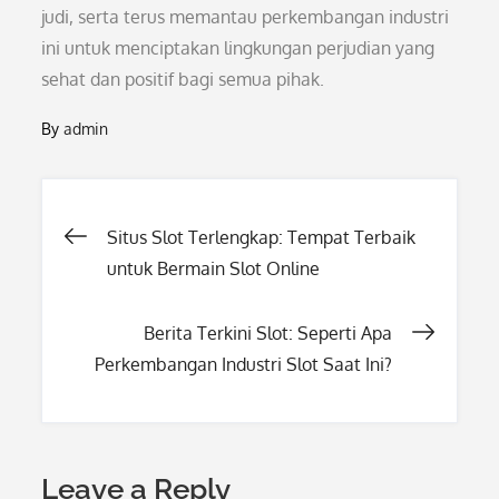
judi, serta terus memantau perkembangan industri
ini untuk menciptakan lingkungan perjudian yang
sehat dan positif bagi semua pihak.
By
admin
Post
Situs Slot Terlengkap: Tempat Terbaik
untuk Bermain Slot Online
navigation
Berita Terkini Slot: Seperti Apa
Perkembangan Industri Slot Saat Ini?
Leave a Reply