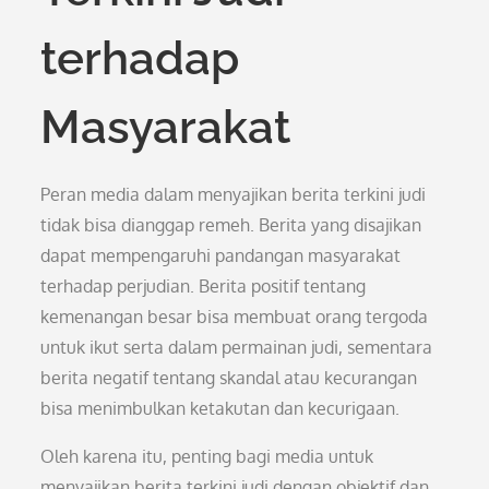
terhadap
Masyarakat
Peran media dalam menyajikan berita terkini judi
tidak bisa dianggap remeh. Berita yang disajikan
dapat mempengaruhi pandangan masyarakat
terhadap perjudian. Berita positif tentang
kemenangan besar bisa membuat orang tergoda
untuk ikut serta dalam permainan judi, sementara
berita negatif tentang skandal atau kecurangan
bisa menimbulkan ketakutan dan kecurigaan.
Oleh karena itu, penting bagi media untuk
menyajikan berita terkini judi dengan objektif dan