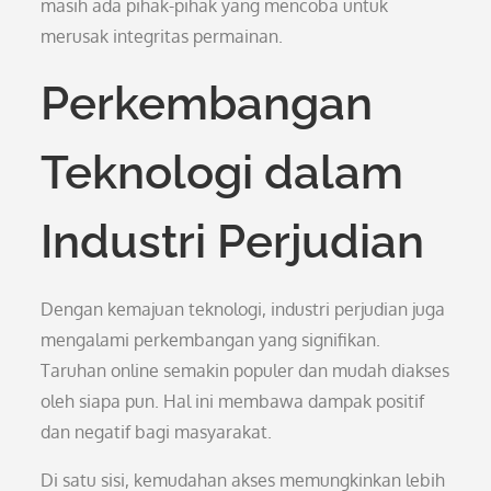
masih ada pihak-pihak yang mencoba untuk
merusak integritas permainan.
Perkembangan
Teknologi dalam
Industri Perjudian
Dengan kemajuan teknologi, industri perjudian juga
mengalami perkembangan yang signifikan.
Taruhan online semakin populer dan mudah diakses
oleh siapa pun. Hal ini membawa dampak positif
dan negatif bagi masyarakat.
Di satu sisi, kemudahan akses memungkinkan lebih