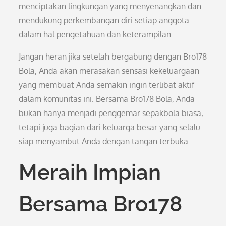
menciptakan lingkungan yang menyenangkan dan
mendukung perkembangan diri setiap anggota
dalam hal pengetahuan dan keterampilan.
Jangan heran jika setelah bergabung dengan Bro178
Bola, Anda akan merasakan sensasi kekeluargaan
yang membuat Anda semakin ingin terlibat aktif
dalam komunitas ini. Bersama Bro178 Bola, Anda
bukan hanya menjadi penggemar sepakbola biasa,
tetapi juga bagian dari keluarga besar yang selalu
siap menyambut Anda dengan tangan terbuka.
Meraih Impian
Bersama Bro178