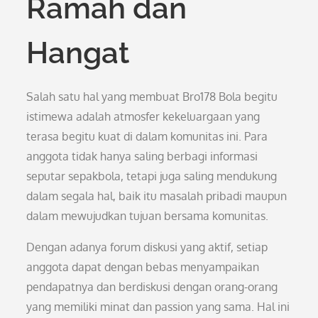
Ramah dan
Hangat
Salah satu hal yang membuat Bro178 Bola begitu
istimewa adalah atmosfer kekeluargaan yang
terasa begitu kuat di dalam komunitas ini. Para
anggota tidak hanya saling berbagi informasi
seputar sepakbola, tetapi juga saling mendukung
dalam segala hal, baik itu masalah pribadi maupun
dalam mewujudkan tujuan bersama komunitas.
Dengan adanya forum diskusi yang aktif, setiap
anggota dapat dengan bebas menyampaikan
pendapatnya dan berdiskusi dengan orang-orang
yang memiliki minat dan passion yang sama. Hal ini