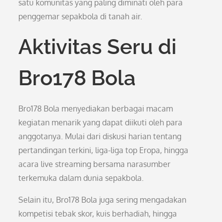
satu komunitas yang paling diminati oleh para
penggemar sepakbola di tanah air.
Aktivitas Seru di
Bro178 Bola
Bro178 Bola menyediakan berbagai macam
kegiatan menarik yang dapat diikuti oleh para
anggotanya. Mulai dari diskusi harian tentang
pertandingan terkini, liga-liga top Eropa, hingga
acara live streaming bersama narasumber
terkemuka dalam dunia sepakbola.
Selain itu, Bro178 Bola juga sering mengadakan
kompetisi tebak skor, kuis berhadiah, hingga