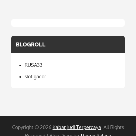
BLOGROLL
RUSA33
slot gacor
Copyright © 2026
Kabar Judi Terpercaya
. All Rights
Reserved | Blog Diary by
Theme Palace