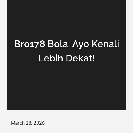
Bro178 Bola: Ayo Kenali
Lebih Dekat!
Posted
March 28, 2026
on