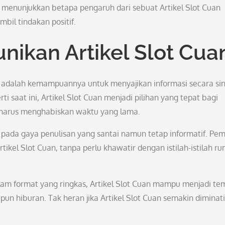
ni menunjukkan betapa pengaruh dari sebuat Artikel Slot Cuan
l tindakan positif.
nikan Artikel Slot Cua
an adalah kemampuannya untuk menyajikan informasi secara si
 saat ini, Artikel Slot Cuan menjadi pilihan yang tepat bagi
 harus menghabiskan waktu yang lama.
tak pada gaya penulisan yang santai namun tetap informatif. P
el Slot Cuan, tanpa perlu khawatir dengan istilah-istilah ru
lam format yang ringkas, Artikel Slot Cuan mampu menjadi te
n hiburan. Tak heran jika Artikel Slot Cuan semakin diminati