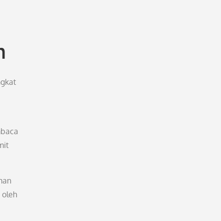
n
ngkat
embaca
mit
man
 oleh