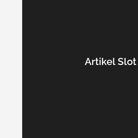
Artikel Sl