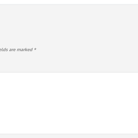
ields are marked
*