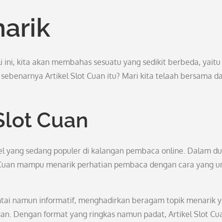
arik
 ini, kita akan membahas sesuatu yang sedikit berbeda, yaitu
sebenarnya Artikel Slot Cuan itu? Mari kita telaah bersama d
Slot Cuan
ikel yang sedang populer di kalangan pembaca online. Dalam du
ot Cuan mampu menarik perhatian pembaca dengan cara yang u
santai namun informatif, menghadirkan beragam topik menarik 
gan. Dengan format yang ringkas namun padat, Artikel Slot Cu