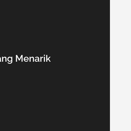
ang Menarik