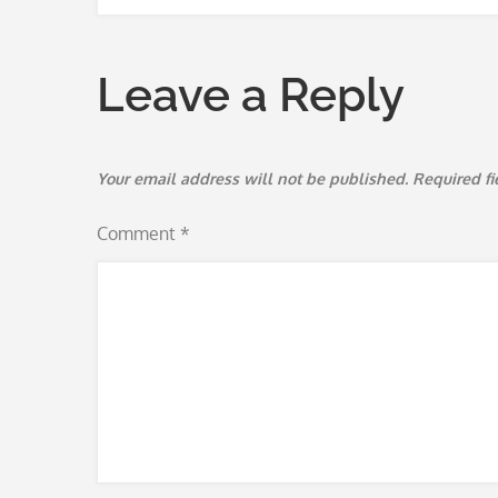
navigation
Leave a Reply
Your email address will not be published.
Required f
Comment
*