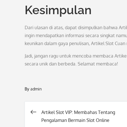
Kesimpulan
Dari ulasan di atas, dapat disimpulkan bahwa Ar
ingin mendapatkan informasi secara singkat nam
keunikan dalam gaya penulisan, Artikel Slot Cua
Jadi, jangan ragu untuk mencoba membaca Artikel
secara unik dan berbeda. Selamat membaca!
By
admin
Artikel Slot VIP: Membahas Tentang
Post
Pengalaman Bermain Slot Online