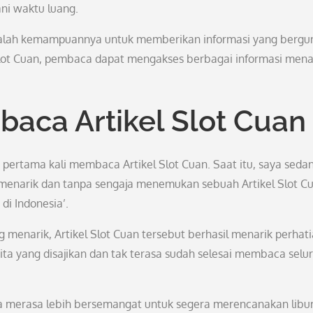
ni waktu luang.
an adalah kemampuannya untuk memberikan informasi yang bergu
lot Cuan, pembaca dapat mengakses berbagai informasi mena
ca Artikel Slot Cuan
 pertama kali membaca Artikel Slot Cuan. Saat itu, saya seda
g menarik dan tanpa sengaja menemukan sebuah Artikel Slot C
i Indonesia’.
menarik, Artikel Slot Cuan tersebut berhasil menarik perhat
ita yang disajikan dan tak terasa sudah selesai membaca selu
ya merasa lebih bersemangat untuk segera merencanakan libu