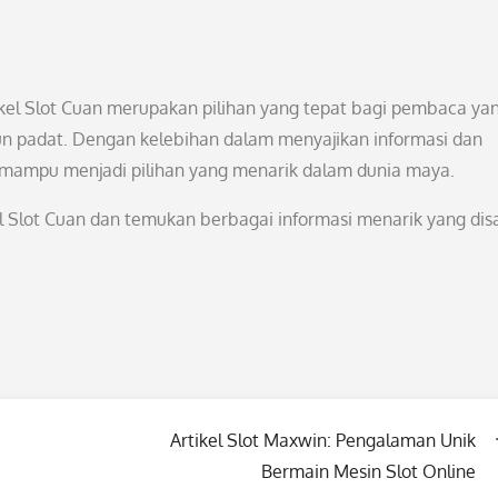
tikel Slot Cuan merupakan pilihan yang tepat bagi pembaca ya
un padat. Dengan kelebihan dalam menyajikan informasi dan
n mampu menjadi pilihan yang menarik dalam dunia maya.
 Slot Cuan dan temukan berbagai informasi menarik yang disa
Artikel Slot Maxwin: Pengalaman Unik
Bermain Mesin Slot Online