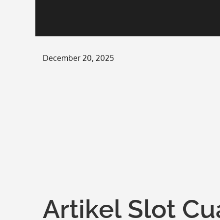
Posted
December 20, 2025
on
Artikel Slot C