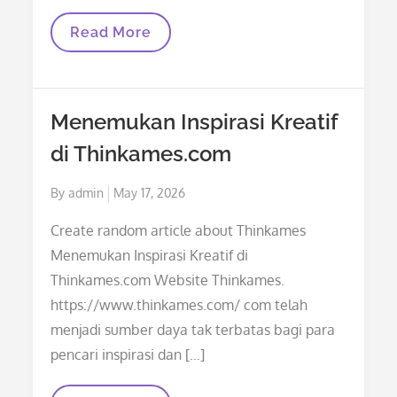
Menyingkap
Read More
Misteri
RUSA33
Daftar
Menemukan Inspirasi Kreatif
di Thinkames.com
Posted
By
admin
May 17, 2026
on
Create random article about Thinkames
Menemukan Inspirasi Kreatif di
Thinkames.com Website Thinkames.
https://www.thinkames.com/ com telah
menjadi sumber daya tak terbatas bagi para
pencari inspirasi dan […]