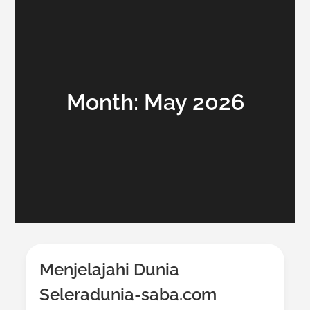
Month:
May 2026
Menjelajahi Dunia
Seleradunia-saba.com